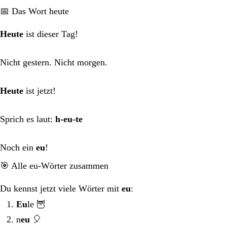
📅 Das Wort heute
Heute
ist dieser Tag!
Nicht gestern. Nicht morgen.
Heute
ist jetzt!
Sprich es laut:
h-eu-te
Noch ein
eu
!
🎯 Alle eu-Wörter zusammen
Du kennst jetzt viele Wörter mit
eu
:
Eu
le 🦉
n
eu
🎈