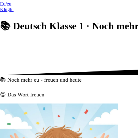
Eu/eu
Klugli
|
📚
Deutsch Klasse 1 ·
Noch mehr 
📚 Noch mehr eu - freuen und heute
😊 Das Wort freuen