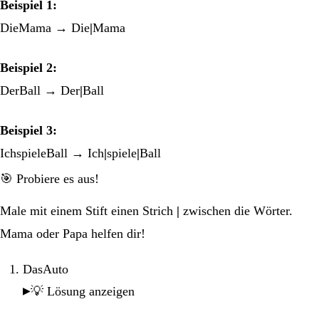
Beispiel 1:
DieMama → Die
|
Mama
Beispiel 2:
DerBall → Der
|
Ball
Beispiel 3:
IchspieleBall → Ich
|
spiele
|
Ball
🎯 Probiere es aus!
Male mit einem Stift einen Strich
|
zwischen die Wörter.
Mama oder Papa helfen dir!
DasAuto
💡 Lösung anzeigen