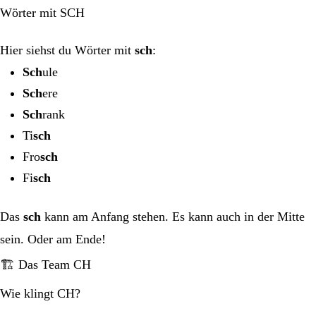
Wörter mit SCH
Hier siehst du Wörter mit
sch
:
Sch
ule
Sch
ere
Sch
rank
Ti
sch
Fro
sch
Fi
sch
Das
sch
kann am Anfang stehen. Es kann auch in der Mitte
sein. Oder am Ende!
🏗️ Das Team CH
Wie klingt CH?