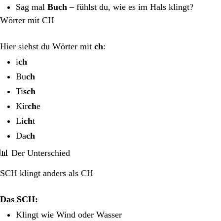
Sag mal
Buch
– fühlst du, wie es im Hals klingt?
Wörter mit CH
Hier siehst du Wörter mit
ch
:
i
ch
Bu
ch
Ti
sch
Kir
ch
e
Li
ch
t
Da
ch
📊 Der Unterschied
SCH klingt anders als CH
Das SCH:
Klingt wie Wind oder Wasser