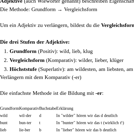
Adjektive
(auch Wiewörter genannt) beschreiben Eigenschaft
Die Methode: Grundform → Vergleichsform
Um ein Adjektiv zu verlängern, bildest du die
Vergleichsfor
Die drei Stufen der Adjektive:
Grundform
(Positiv): wild, lieb, klug
Vergleichsform
(Komparativ): wilder, lieber, klüger
Höchststufe
(Superlativ): am wildesten, am liebsten, am
Verlängern mit dem Komparativ (-er)
Die einfachste Methode ist die Bildung mit
-er
:
Grundform
Komparativ
Buchstabe
Erklärung
wild
wil-der
d
In "wilder" hören wir das d deutlich
bunt
bun-ter
t
In "bunter" hören wir das t (wirklich t!)
lieb
lie-ber
b
In "lieber" hören wir das b deutlich