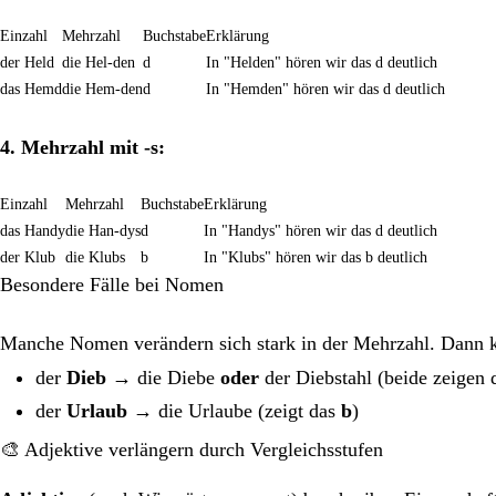
Einzahl
Mehrzahl
Buchstabe
Erklärung
der Held
die Hel-den
d
In "Helden" hören wir das d deutlich
das Hemd
die Hem-den
d
In "Hemden" hören wir das d deutlich
4. Mehrzahl mit -s:
Einzahl
Mehrzahl
Buchstabe
Erklärung
das Handy
die Han-dys
d
In "Handys" hören wir das d deutlich
der Klub
die Klubs
b
In "Klubs" hören wir das b deutlich
Besondere Fälle bei Nomen
Manche Nomen verändern sich stark in der Mehrzahl. Dann 
der
Dieb
→ die Diebe
oder
der Diebstahl (beide zeigen
der
Urlaub
→ die Urlaube (zeigt das
b
)
🎨 Adjektive verlängern durch Vergleichsstufen