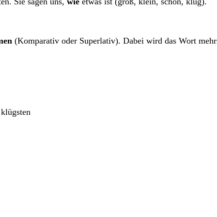
en. Sie sagen uns,
wie
etwas ist (groß, klein, schön, klug).
men
(Komparativ oder Superlativ). Dabei wird das Wort mehrs
 klügsten