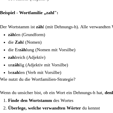
Beispiel - Wortfamilie „zahl":
Der Wortstamm ist
zäh
l (mit Dehnungs-h). Alle verwandten 
zäh
len (Grundform)
die
Zah
l (Nomen)
die Er
zäh
lung (Nomen mit Vorsilbe)
zah
lreich (Adjektiv)
un
zäh
lig (Adjektiv mit Vorsilbe)
be
zah
len (Verb mit Vorsilbe)
Wie nutzt du die Wortfamilien-Strategie?
Wenn du unsicher bist, ob ein Wort ein Dehnungs-h hat,
den
Finde den Wortstamm
des Wortes
Überlege, welche verwandten Wörter
du kennst