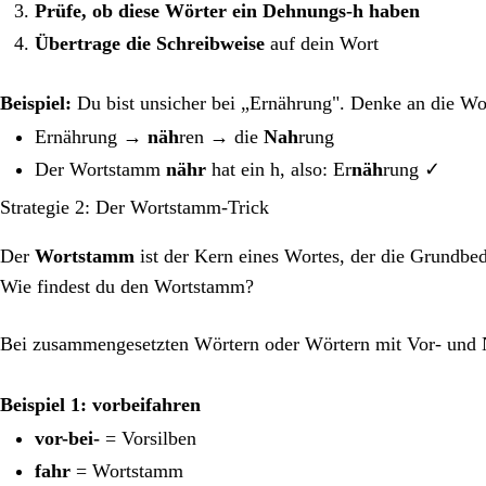
Prüfe, ob diese Wörter ein Dehnungs-h haben
Übertrage die Schreibweise
auf dein Wort
Beispiel:
Du bist unsicher bei „Ernährung". Denke an die Wor
Ernährung →
näh
ren → die
Nah
rung
Der Wortstamm
nähr
hat ein h, also: Er
näh
rung ✓
Strategie 2: Der Wortstamm-Trick
Der
Wortstamm
ist der Kern eines Wortes, der die Grundbe
Wie findest du den Wortstamm?
Bei zusammengesetzten Wörtern oder Wörtern mit Vor- und
Beispiel 1: vorbeifahren
vor-bei-
= Vorsilben
fahr
= Wortstamm