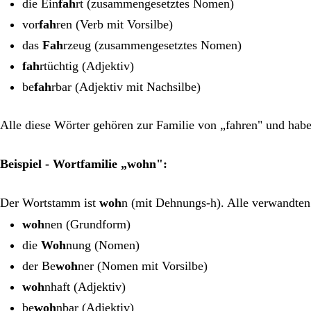
die Ein
fah
rt (zusammengesetztes Nomen)
vor
fah
ren (Verb mit Vorsilbe)
das
Fah
rzeug (zusammengesetztes Nomen)
fah
rtüchtig (Adjektiv)
be
fah
rbar (Adjektiv mit Nachsilbe)
Alle diese Wörter gehören zur Familie von „fahren" und h
Beispiel - Wortfamilie „wohn":
Der Wortstamm ist
woh
n (mit Dehnungs-h). Alle verwandten
woh
nen (Grundform)
die
Woh
nung (Nomen)
der Be
woh
ner (Nomen mit Vorsilbe)
woh
nhaft (Adjektiv)
be
woh
nbar (Adjektiv)