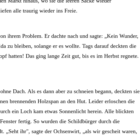
 den Markt hinaus, wo sie die leeren Säcke wieder
fen alle traurig wieder ins Freie.
 von ihrem Problem. Er dachte nach und sagte: „Kein Wunder,
da zu bleiben, solange er es wollte. Tags darauf deckten die
f hatten! Das ging lange Zeit gut, bis es im Herbst regnete.
ohne Dach. Als es dann aber zu schneien begann, deckten sie
einen brennenden Holzspan an den Hut. Leider erloschen die
Durch ein Loch kam etwas Sonnenlicht herein. Alle blickten
Fenster fertig. So wurden die Schildbürger durch die
. „Seht ihr", sagte der Ochsenwirt, „als wir gescheit waren,