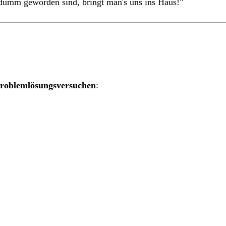
 dumm geworden sind, bringt man's uns ins Haus!"
roblemlösungsversuchen
: