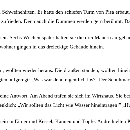
Schweinehirten. Er hatte den schiefen Turm von Pisa erbaut, 
r zufrieden. Denn auch die Dummen werden gern berühmt. Das 
it. Sechs Wochen später hatten sie die drei Mauern aufgebaut
inwohner gingen in das dreieckige Gebäude hinein.
n, wollten wieder heraus. Die draußen standen, wollten hinein
ragten aufgeregt: „Was war denn eigentlich los?" Der Schuhmac
eine Antwort. Am Abend trafen sie sich im Wirtshaus. Sie be
klich: „Wir sollten das Licht wie Wasser hineintragen!" „Hurr
ein in Eimer und Kessel, Kannen und Töpfe. Andre hielten Ka