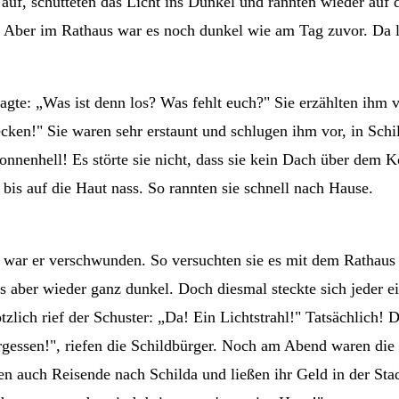
 auf, schütteten das Licht ins Dunkel und rannten wieder auf
 Aber im Rathaus war es noch dunkel wie am Tag zuvor. Da lie
ragte: „Was ist denn los? Was fehlt euch?" Sie erzählten ihm
cken!" Sie waren sehr erstaunt und schlugen ihm vor, in Schil
nenhell! Es störte sie nicht, dass sie kein Dach über dem Kop
bis auf die Haut nass. So rannten sie schnell nach Hause.
 war er verschwunden. So versuchten sie es mit dem Rathaus 
s aber wieder ganz dunkel. Doch diesmal steckte sich jeder 
lich rief der Schuster: „Da! Ein Lichtstrahl!" Tatsächlich! 
ergessen!", riefen die Schildbürger. Noch am Abend waren die 
n auch Reisende nach Schilda und ließen ihr Geld in der Stadt