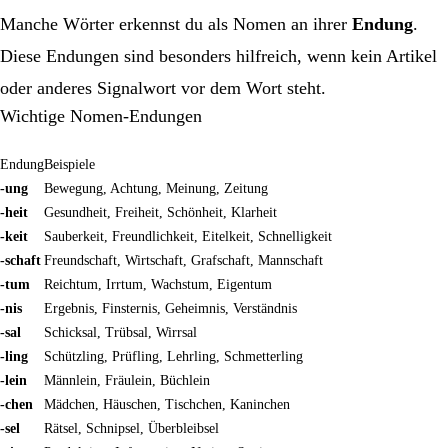
Manche Wörter erkennst du als Nomen an ihrer
Endung
.
Diese Endungen sind besonders hilfreich, wenn kein Artikel
oder anderes Signalwort vor dem Wort steht.
Wichtige Nomen-Endungen
Endung
Beispiele
-ung
Bewegung, Achtung, Meinung, Zeitung
-heit
Gesundheit, Freiheit, Schönheit, Klarheit
-keit
Sauberkeit, Freundlichkeit, Eitelkeit, Schnelligkeit
-schaft
Freundschaft, Wirtschaft, Grafschaft, Mannschaft
-tum
Reichtum, Irrtum, Wachstum, Eigentum
-nis
Ergebnis, Finsternis, Geheimnis, Verständnis
-sal
Schicksal, Trübsal, Wirrsal
-ling
Schützling, Prüfling, Lehrling, Schmetterling
-lein
Männlein, Fräulein, Büchlein
-chen
Mädchen, Häuschen, Tischchen, Kaninchen
-sel
Rätsel, Schnipsel, Überbleibsel