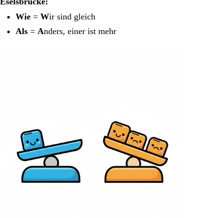
Eselsbrücke:
Wie
=
W
ir sind gleich
Als
=
A
nders, einer ist mehr