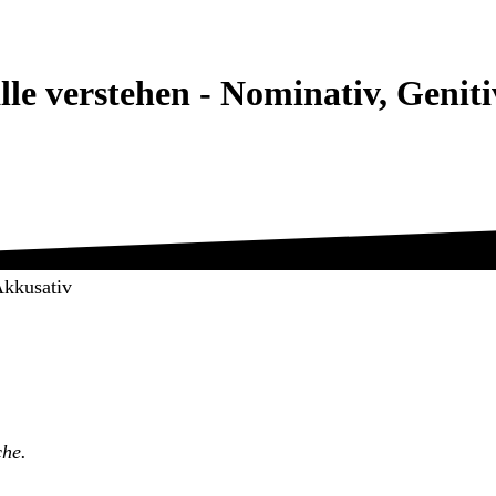
älle verstehen - Nominativ, Genit
Akkusativ
che.