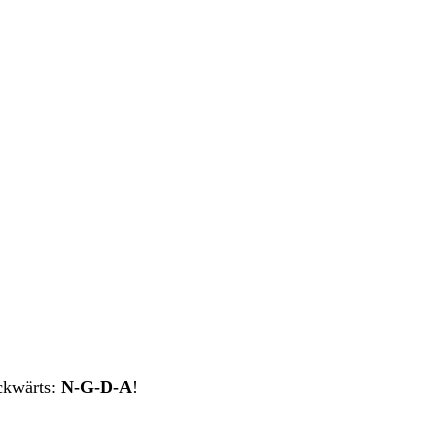
ückwärts:
N-G-D-A
!