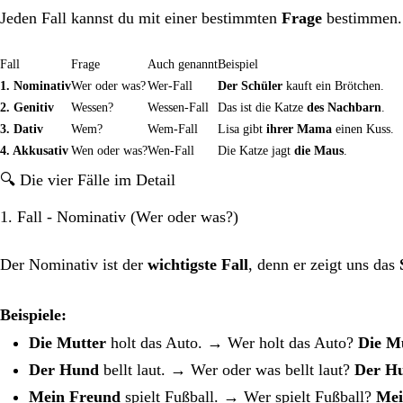
Jeden Fall kannst du mit einer bestimmten
Frage
bestimmen. 
Fall
Frage
Auch genannt
Beispiel
1. Nominativ
Wer oder was?
Wer-Fall
Der Schüler
kauft ein Brötchen.
2. Genitiv
Wessen?
Wessen-Fall
Das ist die Katze
des Nachbarn
.
3. Dativ
Wem?
Wem-Fall
Lisa gibt
ihrer Mama
einen Kuss.
4. Akkusativ
Wen oder was?
Wen-Fall
Die Katze jagt
die Maus
.
🔍 Die vier Fälle im Detail
1. Fall - Nominativ (Wer oder was?)
Der Nominativ ist der
wichtigste Fall
, denn er zeigt uns das
Beispiele:
Die Mutter
holt das Auto. → Wer holt das Auto?
Die Mu
Der Hund
bellt laut. → Wer oder was bellt laut?
Der H
Mein Freund
spielt Fußball. → Wer spielt Fußball?
Mei