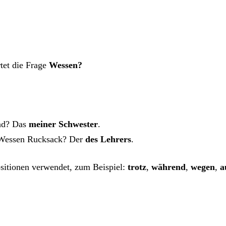
tet die Frage
Wessen?
rad? Das
meiner Schwester
.
 Wessen Rucksack? Der
des Lehrers
.
sitionen verwendet, zum Beispiel:
trotz
,
während
,
wegen
,
a