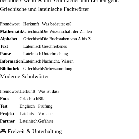
besonders wenn es um Schulfächer und Lernen geht.
Griechische und lateinische Fachwörter
Fremdwort
Herkunft
Was bedeutet es?
Mathematik
Griechisch
Die Wissenschaft der Zahlen
Alphabet
Griechisch
Die Buchstaben von A bis Z
Text
Lateinisch
Geschriebenes
Pause
Lateinisch
Unterbrechung
Information
Lateinisch
Nachricht, Wissen
Bibliothek
Griechisch
Büchersammlung
Moderne Schulwörter
Fremdwort
Herkunft
Was ist das?
Foto
Griechisch
Bild
Test
Englisch
Prüfung
Projekt
Lateinisch
Vorhaben
Partner
Lateinisch
Gefährte
🎮 Freizeit & Unterhaltung