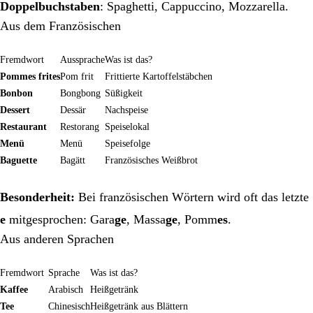
Doppelbuchstaben
: Spaghetti, Cappuccino, Mozzarella.
Aus dem Französischen
Fremdwort
Aussprache
Was ist das?
Pommes frites
Pom frit
Frittierte Kartoffelstäbchen
Bonbon
Bongbong
Süßigkeit
Dessert
Dessär
Nachspeise
Restaurant
Restorang
Speiselokal
Menü
Menü
Speisefolge
Baguette
Bagätt
Französisches Weißbrot
Besonderheit:
Bei französischen Wörtern wird oft das letzte
e
mitgesprochen: Gara
ge
, Massa
ge
, Pomm
es
.
Aus anderen Sprachen
Fremdwort
Sprache
Was ist das?
Kaffee
Arabisch
Heißgetränk
Tee
Chinesisch
Heißgetränk aus Blättern