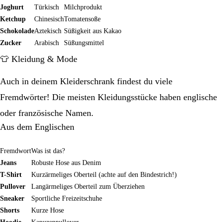
Joghurt
Türkisch
Milchprodukt
Ketchup
Chinesisch
Tomatensoße
Schokolade
Aztekisch
Süßigkeit aus Kakao
Zucker
Arabisch
Süßungsmittel
👕 Kleidung & Mode
Auch in deinem Kleiderschrank findest du viele
Fremdwörter! Die meisten Kleidungsstücke haben englische
oder französische Namen.
Aus dem Englischen
Fremdwort
Was ist das?
Jeans
Robuste Hose aus Denim
T-Shirt
Kurzärmeliges Oberteil (achte auf den Bindestrich!)
Pullover
Langärmeliges Oberteil zum Überziehen
Sneaker
Sportliche Freizeitschuhe
Shorts
Kurze Hose