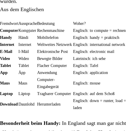
wurden.
Aus dem Englischen
Fremdwort
Aussprache
Bedeutung
Woher?
Computer
Kompjuter
Rechenmaschine
Englisch: to compute = rechnen
Handy
Händi
Mobiltelefon
Englisch: handy = praktisch
Internet
Internet
Weltweites Netzwerk
Englisch: international network
E-Mail
I-Mäil
Elektronische Post
Englisch: electronic mail
Video
Wideo
Bewegte Bilder
Lateinisch: ich sehe
Tablet
Täblet
Flacher Computer
Englisch: Tafel
App
Äpp
Anwendung
Englisch: application
Computer-
Maus
Maus
Englisch: mouse
Eingabegerät
Laptop
Läptop
Tragbarer Computer
Englisch: auf dem Schoß
Englisch: down = runter, load =
Download
Daunlohd
Herunterladen
laden
Besonderheit beim Handy:
In England sagt man gar nicht