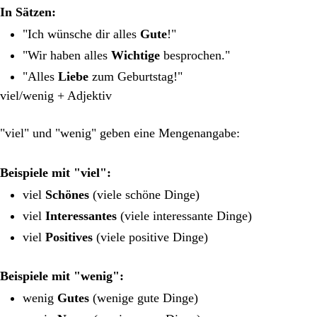
In Sätzen:
"Ich wünsche dir alles
Gute
!"
"Wir haben alles
Wichtige
besprochen."
"Alles
Liebe
zum Geburtstag!"
viel/wenig + Adjektiv
"viel" und "wenig" geben eine Mengenangabe:
Beispiele mit "viel":
viel
Schönes
(viele schöne Dinge)
viel
Interessantes
(viele interessante Dinge)
viel
Positives
(viele positive Dinge)
Beispiele mit "wenig":
wenig
Gutes
(wenige gute Dinge)