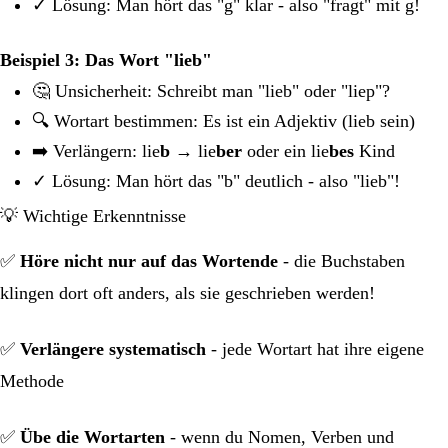
✓ Lösung: Man hört das "g" klar - also "fragt" mit g!
Beispiel 3: Das Wort "lieb"
🤔 Unsicherheit: Schreibt man "lieb" oder "liep"?
🔍 Wortart bestimmen: Es ist ein Adjektiv (lieb sein)
➡️ Verlängern: lie
b
→ lie
ber
oder ein lie
bes
Kind
✓ Lösung: Man hört das "b" deutlich - also "lieb"!
💡 Wichtige Erkenntnisse
✅
Höre nicht nur auf das Wortende
- die Buchstaben
klingen dort oft anders, als sie geschrieben werden!
✅
Verlängere systematisch
- jede Wortart hat ihre eigene
Methode
✅
Übe die Wortarten
- wenn du Nomen, Verben und