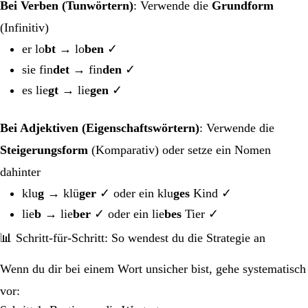
Bei Verben (Tunwörtern)
: Verwende die
Grundform
(Infinitiv)
er lo
bt
→ lo
ben
✓
sie fin
det
→ fin
den
✓
es lie
gt
→ lie
gen
✓
Bei Adjektiven (Eigenschaftswörtern)
: Verwende die
Steigerungsform
(Komparativ) oder setze ein Nomen
dahinter
klu
g
→ klü
ger
✓ oder ein klu
ges
Kind ✓
lie
b
→ lie
ber
✓ oder ein lie
bes
Tier ✓
📊 Schritt-für-Schritt: So wendest du die Strategie an
Wenn du dir bei einem Wort unsicher bist, gehe systematisch
vor: