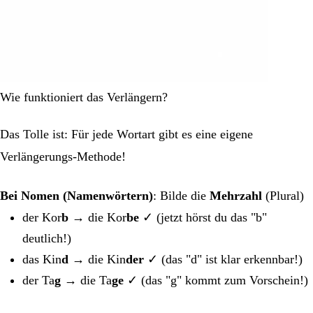
Wie funktioniert das Verlängern?
Das Tolle ist: Für jede Wortart gibt es eine eigene
Verlängerungs-Methode!
Bei Nomen (Namenwörtern)
: Bilde die
Mehrzahl
(Plural)
der Kor
b
→ die Kor
be
✓ (jetzt hörst du das "b"
deutlich!)
das Kin
d
→ die Kin
der
✓ (das "d" ist klar erkennbar!)
der Ta
g
→ die Ta
ge
✓ (das "g" kommt zum Vorschein!)