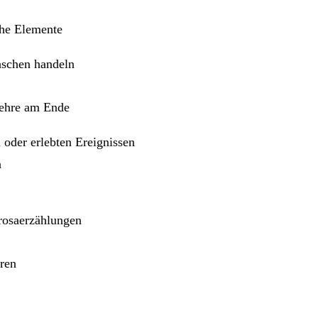
che Elemente
nschen handeln
Lehre am Ende
 oder erlebten Ereignissen
n
Prosaerzählungen
ren