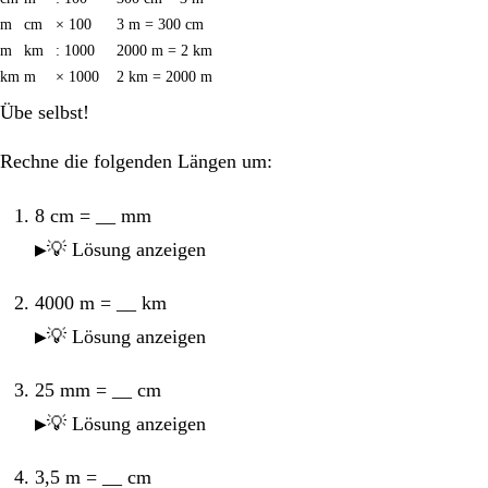
m
cm
× 100
3 m = 300 cm
m
km
: 1000
2000 m = 2 km
km
m
× 1000
2 km = 2000 m
Übe selbst!
Rechne die folgenden Längen um:
8 cm = __ mm
💡 Lösung anzeigen
4000 m = __ km
💡 Lösung anzeigen
25 mm = __ cm
💡 Lösung anzeigen
3,5 m = __ cm