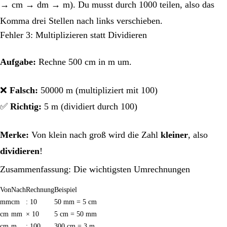
→ cm → dm → m). Du musst durch 1000 teilen, also das
Komma drei Stellen nach links verschieben.
Fehler 3: Multiplizieren statt Dividieren
Aufgabe:
Rechne 500 cm in m um.
❌
Falsch:
50000 m (multipliziert mit 100)
✅
Richtig:
5 m (dividiert durch 100)
Merke:
Von klein nach groß wird die Zahl
kleiner
, also
dividieren
!
Zusammenfassung: Die wichtigsten Umrechnungen
Von
Nach
Rechnung
Beispiel
mm
cm
: 10
50 mm = 5 cm
cm
mm
× 10
5 cm = 50 mm
cm
m
: 100
300 cm = 3 m