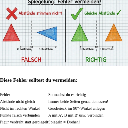
Diese Fehler solltest du vermeiden:
Fehler
So machst du es richtig
Abstände nicht gleich
Immer beide Seiten genau abmessen!
Nicht im rechten Winkel
Geodreieck im 90°-Winkel anlegen
Punkte falsch verbunden
A mit A', B mit B' usw. verbinden
Figur verdreht statt gespiegelt
Spiegeln ≠ Drehen!