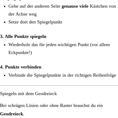
Gehe auf der anderen Seite
genauso viele
Kästchen von
der Achse weg
Setze dort den Spiegelpunkt
3. Alle Punkte spiegeln
Wiederhole das für jeden wichtigen Punkt (vor allem
Eckpunkte!)
4. Punkte verbinden
Verbinde die Spiegelpunkte in der richtigen Reihenfolge
Spiegeln mit dem Geodreieck
Bei schrägen Linien oder ohne Raster brauchst du ein
Geodreieck
.