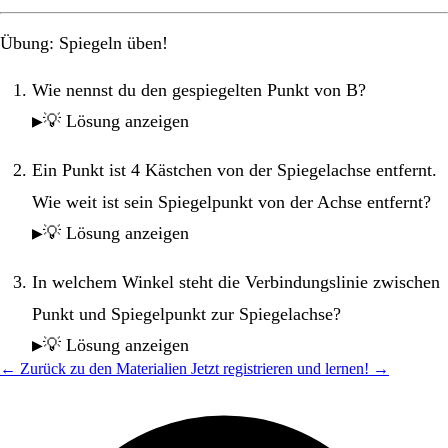
Übung: Spiegeln üben!
Wie nennst du den gespiegelten Punkt von B?
💡 Lösung anzeigen
Ein Punkt ist 4 Kästchen von der Spiegelachse entfernt.
Wie weit ist sein Spiegelpunkt von der Achse entfernt?
💡 Lösung anzeigen
In welchem Winkel steht die Verbindungslinie zwischen
Punkt und Spiegelpunkt zur Spiegelachse?
💡 Lösung anzeigen
← Zurück zu den Materialien
Jetzt registrieren und lernen! →