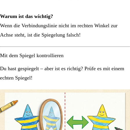
Warum ist das wichtig?
Wenn die Verbindungslinie nicht im rechten Winkel zur
Achse steht, ist die Spiegelung falsch!
Mit dem Spiegel kontrollieren
Du hast gespiegelt – aber ist es richtig? Prüfe es mit einem
echten Spiegel!