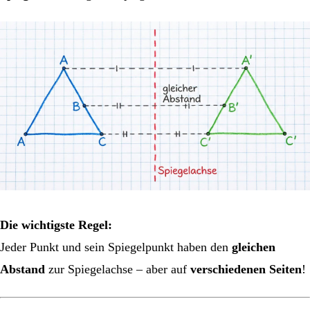
Die wichtigste Regel:
Jeder Punkt und sein Spiegelpunkt haben den
gleichen
Abstand
zur Spiegelachse – aber auf
verschiedenen Seiten
!