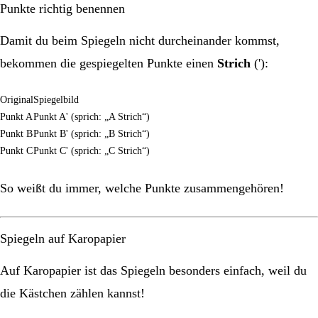
Punkte richtig benennen
Damit du beim Spiegeln nicht durcheinander kommst,
bekommen die gespiegelten Punkte einen
Strich
('):
Original
Spiegelbild
Punkt A
Punkt A' (sprich: „A Strich“)
Punkt B
Punkt B' (sprich: „B Strich“)
Punkt C
Punkt C' (sprich: „C Strich“)
So weißt du immer, welche Punkte zusammengehören!
Spiegeln auf Karopapier
Auf Karopapier ist das Spiegeln besonders einfach, weil du
die Kästchen zählen kannst!