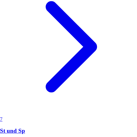
7
St und Sp